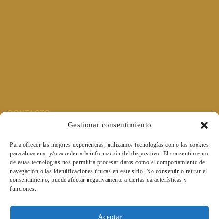
CONTACTO
Gestionar consentimiento
Carrer de la Rosa, 3-1° piso
07003 Palma
Para ofrecer las mejores experiencias, utilizamos tecnologías como las cookies
Horario:
para almacenar y/o acceder a la información del dispositivo. El consentimiento
de estas tecnologías nos permitirá procesar datos como el comportamiento de
CONCERTAR CITA PREVIA AL 624 03 35 04
navegación o las identificaciones únicas en este sitio. No consentir o retirar el
consentimiento, puede afectar negativamente a ciertas características y
funciones.
SIGUENOS EN LAS REDES
Aceptar